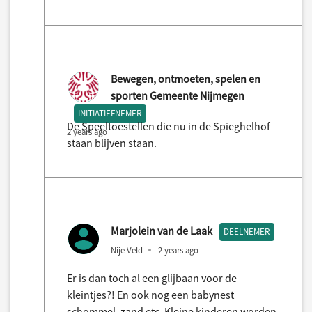
Bewegen, ontmoeten, spelen en
sporten Gemeente Nijmegen
INITIATIEFNEMER
De Speeltoestellen die nu in de Spieghelhof
2 years ago
staan blijven staan.
Marjolein van de Laak
DEELNEMER
Nije Veld
2 years ago
Er is dan toch al een glijbaan voor de
kleintjes?! En ook nog een babynest
schommel, zand etc. Kleine kinderen worden