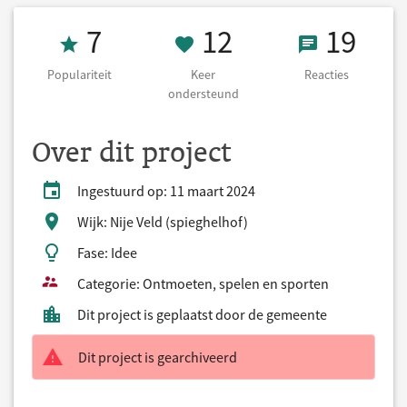
Populariteit 7
12 Keer onders
19 React
7
12
19
Populariteit
Keer
Reacties
ondersteund
Over dit project
Ingestuurd op: 11 maart 2024
Wijk: Nije Veld (spieghelhof)
Fase: Idee
Categorie: Ontmoeten, spelen en sporten
Dit project is geplaatst door de gemeente
Dit project is gearchiveerd