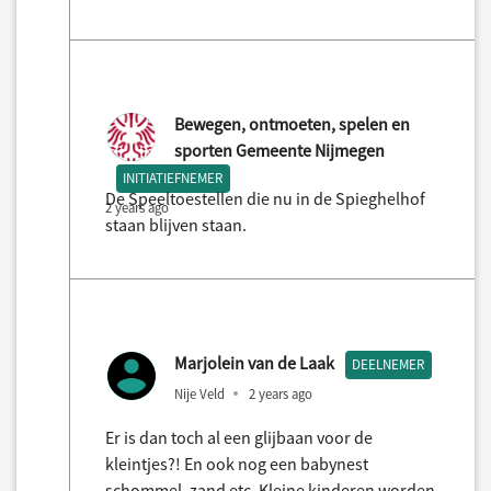
Bewegen, ontmoeten, spelen en
sporten Gemeente Nijmegen
INITIATIEFNEMER
De Speeltoestellen die nu in de Spieghelhof
2 years ago
staan blijven staan.
Marjolein van de Laak
DEELNEMER
Nije Veld
2 years ago
Er is dan toch al een glijbaan voor de
kleintjes?! En ook nog een babynest
schommel, zand etc. Kleine kinderen worden