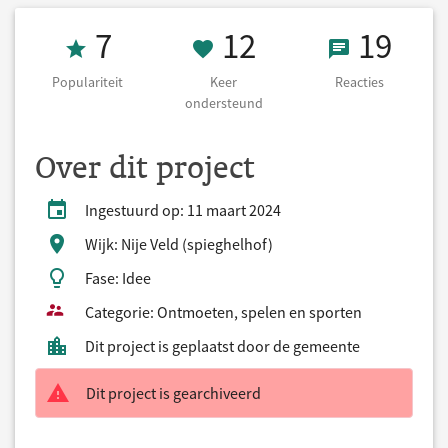
Populariteit 7
12 Keer onders
19 React
7
12
19
Populariteit
Keer
Reacties
ondersteund
Over dit project
Ingestuurd op: 11 maart 2024
Wijk: Nije Veld (spieghelhof)
Fase: Idee
Categorie: Ontmoeten, spelen en sporten
Dit project is geplaatst door de gemeente
Dit project is gearchiveerd