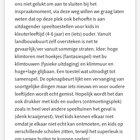
ons niet gelukt om aan te sluiten bij het
inspraakmoment, via deze weg willen we graag laten
weten dat op deze plek ook behoefte is aan
uitdagender speeltoestellen voor kids in
kleuterleeftijd (4-6 jaar) en (iets) ouder. Vanuit
landbouwbuurt zelf oversteken is net te
gevaarlijk/ver vanuit sommige straten. Idee: hoge
klimtoren met hoekjes (fantasiespel) met bv
klimtouwen (fysieke uitdaging) en klimmuur en
hoge+lage glijbaan. Een toestel wat uitnodigt tot
samenspel. De opknapbeurt lijkt een vervanging van
soortgelijke dingen maar iets nieuws en voor oudere
leeftijden wordt echt gemist. Hopelijk wordt het dan
ook drukker met kids en ouders (ontmoetingsplek)
zoals in heel veel andere speeltuinen het geval is
(denk kraaijenest). Veel kids kennen elkaar niet
omdat je elkaar niet echt kan ontmoeten, en kids op
verschillende scholen zitten, terwijl het superleuk is
om samen buiten te kunnen spelen!