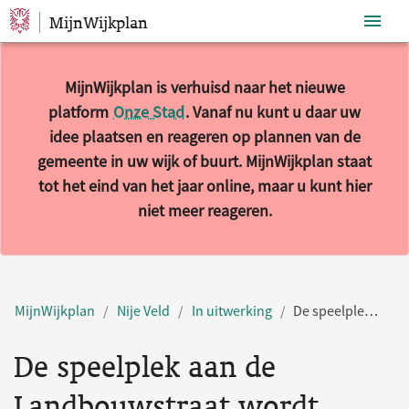
MijnWijkplan
Sla navigatie over
MijnWijkplan is verhuisd naar het nieuwe
platform
Onze Stad
. Vanaf nu kunt u daar uw
idee plaatsen en reageren op plannen van de
gemeente in uw wijk of buurt. MijnWijkplan staat
tot het eind van het jaar online, maar u kunt hier
niet meer reageren.
MijnWijkplan
Nije Veld
In uitwerking
De speelplek aan de Landbouwstraat wordt opgeknapt
De speelplek aan de
Landbouwstraat wordt