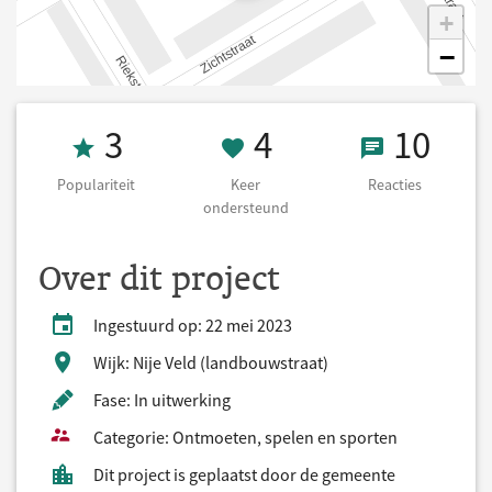
+
−
Populariteit 3
4 Keer onderst
10 React
3
4
10
Populariteit
Keer
Reacties
ondersteund
Over dit project
Ingestuurd op: 22 mei 2023
Wijk: Nije Veld (landbouwstraat)
Fase: In uitwerking
Categorie: Ontmoeten, spelen en sporten
Dit project is geplaatst door de gemeente