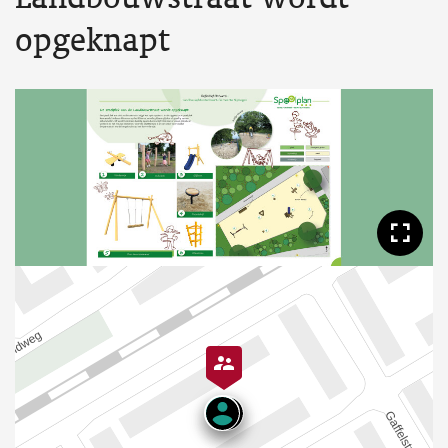
opgeknapt
Too