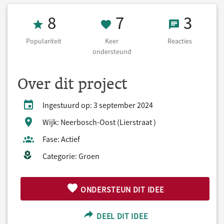
Populariteit 8
7 Keer onderst
3 React
8
7
3
Populariteit
Keer
Reacties
ondersteund
Over dit project
Ingestuurd op: 3 september 2024
Wijk: Neerbosch-Oost (Lierstraat )
Fase: Actief
Categorie: Groen
ONDERSTEUN DIT IDEE
DEEL DIT IDEE