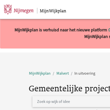
MijnWijkplan
Sla navigatie over
MijnWijkplan is verhuisd naar het nieuwe platform
MijnWijkplan s
MijnWijkplan
Malvert
In uitvoering
Gemeentelijke projec