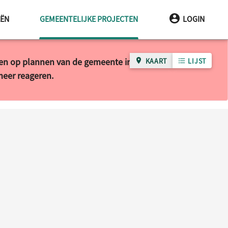
HUIDIGE PAGINA
EËN
GEMEENTELIJKE PROJECTEN
LOGIN
ren op plannen van de gemeente in uw wijk of buurt.
KAART
LIJST
 meer reageren.