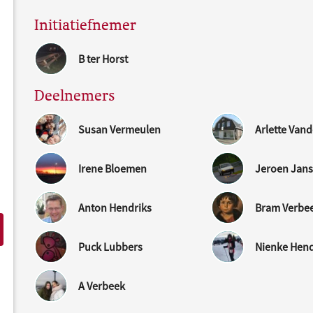
Initiatiefnemer
B ter Horst
Deelnemers
Susan Vermeulen
Arlette Van
Irene Bloemen
Jeroen Jan
Anton Hendriks
Bram Verbe
Puck Lubbers
Nienke Hend
A Verbeek