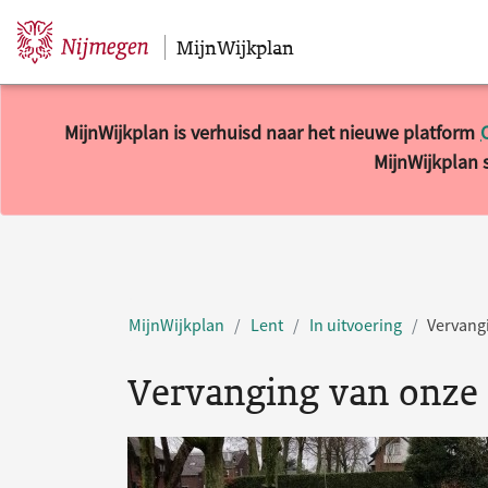
MijnWijkplan
Sla navigatie over
MijnWijkplan is verhuisd naar het nieuwe platform
MijnWijkplan s
MijnWijkplan
Lent
In uitvoering
Vervangi
Vervanging van onze g