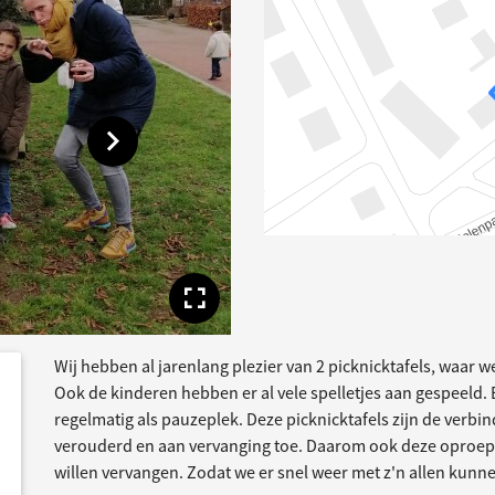
Toon volgende afbeelding
Toon volledige afbe
Wij hebben al jarenlang plezier van 2 picknicktafels, waar 
dersteund
acties
Ook de kinderen hebben er al vele spelletjes aan gespeeld.
regelmatig als pauzeplek. Deze picknicktafels zijn de verbin
verouderd en aan vervanging toe. Daarom ook deze oproep,
willen vervangen. Zodat we er snel weer met z'n allen kunne