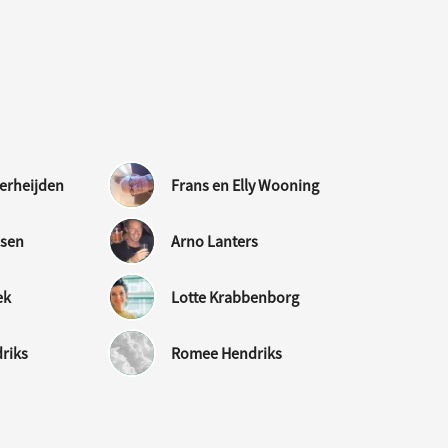
derheijden
Frans en Elly Wooning
ssen
Arno Lanters
ek
Lotte Krabbenborg
riks
Romee Hendriks