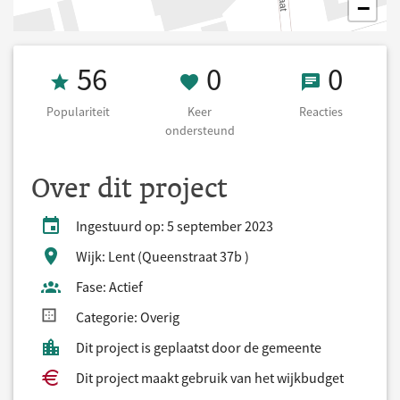
−
Populariteit 56
0 Keer onderst
0 React
56
0
0
Populariteit
Keer
Reacties
ondersteund
Over dit project
Ingestuurd op: 5 september 2023
Wijk: Lent (Queenstraat 37b )
Fase: Actief
Categorie: Overig
Dit project is geplaatst door de gemeente
Dit project maakt gebruik van het wijkbudget