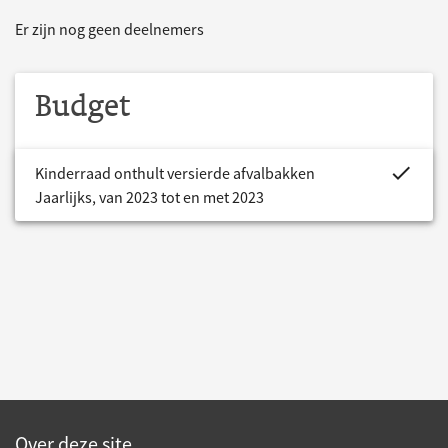
Er zijn nog geen deelnemers
Budget
project.bud
Kinderraad onthult versierde afvalbakken
Jaarlijks, van 2023 tot en met 2023
Over deze site