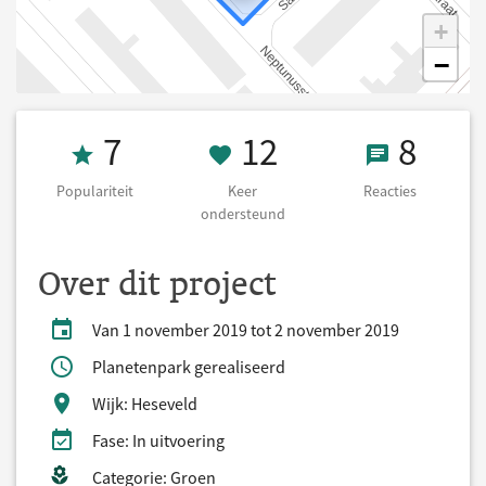
+
−
Populariteit 7
12 Keer onders
8 React
7
12
8
Populariteit
Keer
Reacties
ondersteund
Over dit project
Van 1 november 2019 tot 2 november 2019
Planetenpark gerealiseerd
Wijk: Heseveld
Fase: In uitvoering
Categorie: Groen