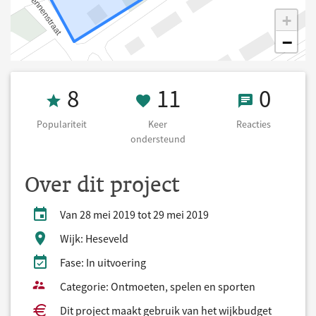
+
−
Populariteit 8
11 Keer onders
0 React
8
11
0
Populariteit
Keer
Reacties
ondersteund
Over dit project
Van 28 mei 2019 tot 29 mei 2019
Wijk: Heseveld
Fase: In uitvoering
Categorie: Ontmoeten, spelen en sporten
Dit project maakt gebruik van het wijkbudget