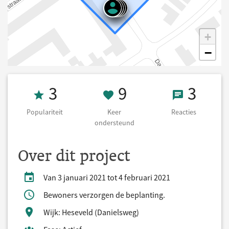
+
−
Populariteit 3
9 Keer onderst
3 React
3
9
3
Populariteit
Keer
Reacties
ondersteund
Over dit project
Van 3 januari 2021 tot 4 februari 2021
Bewoners verzorgen de beplanting.
Wijk: Heseveld (Danielsweg)