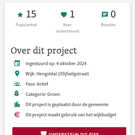
Populariteit 15
1 Keer onderst
0 React
15
1
0
Populariteit
Keer
Reacties
ondersteund
Over dit project
Ingestuurd op: 4 oktober 2024
Wijk: Hengstdal (Olijfwilgstraat)
Fase: Actief
Categorie: Groen
Dit project is geplaatst door de gemeente
Dit project maakt gebruik van het wijkbudget
ONDERSTEUN DIT IDEE