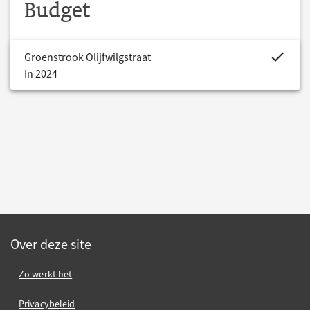
Budget
project.bud
Groenstrook Olijfwilgstraat
In 2024
Over deze site
Zo werkt het
Privacybeleid