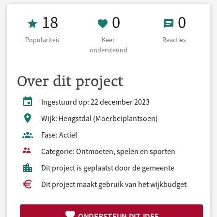
Populariteit 18
0 Keer onderst
0 React
18
0
0
Populariteit
Keer
Reacties
ondersteund
Over dit project
Ingestuurd op: 22 december 2023
Wijk: Hengstdal (Moerbeiplantsoen)
Fase: Actief
Categorie: Ontmoeten, spelen en sporten
Dit project is geplaatst door de gemeente
Dit project maakt gebruik van het wijkbudget
ONDERSTEUN DIT IDEE