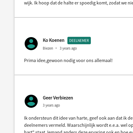
wijk. Ik hoop dat de halte er spoedig komt, zodat we ni
Ko Koenen
DEELNEMER
Biezen
3 years ago
Prima idee,gewoon nodig voor ons allemaal!
Geer Verbiezen
3 years ago
Ik ondersteun dit idee van harte, geef ook aan dat ik d
deelnemers vermeld. Waarschijnlijk wordt e.e.a. wel op
hart" staat. Iemand anders deze ervaring ook en hoe e