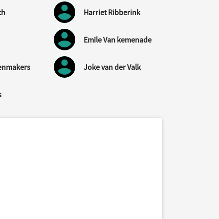
ch
Harriet Ribberink
Emile Van kemenade
enmakers
Joke van der Valk
s