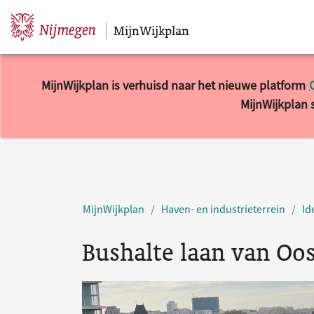
MijnWijkplan
Sla navigatie over
MijnWijkplan is verhuisd naar het nieuwe platform
MijnWijkplan s
MijnWijkplan
Haven- en industrieterrein
Id
Bushalte laan van Oos