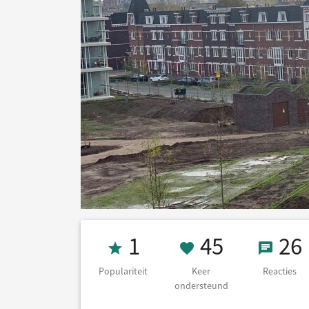
Populariteit 1
45 Keer on
26 Re
1
45
26
Populariteit
Keer
Reacties
ondersteund