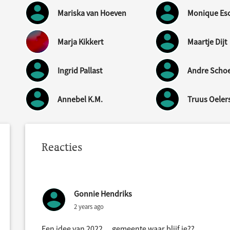
Mariska van Hoeven
Monique Es
Marja Kikkert
Maartje Dijt
Ingrid Pallast
Andre Scho
Annebel K.M.
Truus Oeler
Reacties
Gonnie Hendriks
2 years ago
Een idee van 2022… gemeente waar blijf je??