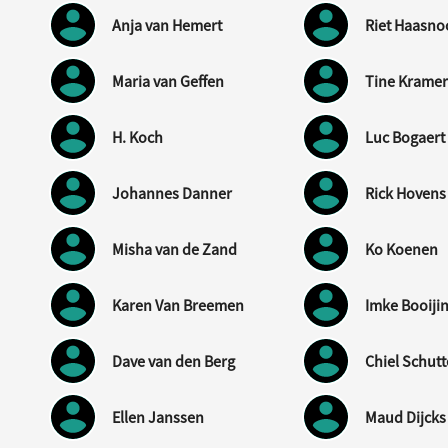
Anja van Hemert
Riet Haasno
Maria van Geffen
Tine Krame
H. Koch
Luc Bogaert
Johannes Danner
Rick Hovens
Misha van de Zand
Ko Koenen
Karen Van Breemen
Imke Booiji
Dave van den Berg
Chiel Schutt
Ellen Janssen
Maud Dijcks