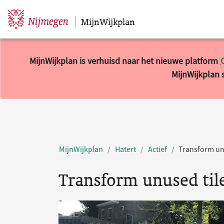
MijnWijkplan
Sla navigatie over
MijnWijkplan is verhuisd naar het nieuwe platform
MijnWijkplan s
MijnWijkplan
Hatert
Actief
Transform unu
Transform unused tile