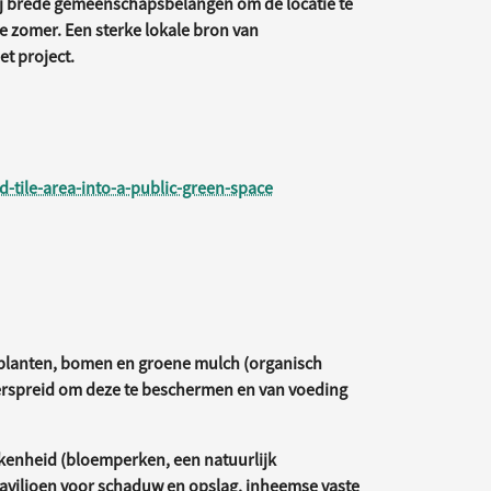
bij brede gemeenschapsbelangen om de locatie te
e zomer. Een sterke lokale bron van
et project.
-tile-area-into-a-public-green-space
 planten, bomen en groene mulch (organisch
verspreid om deze te beschermen en van voeding
kenheid (bloemperken, een natuurlijk
aviljoen voor schaduw en opslag, inheemse vaste