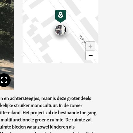
gende afbeelding
+
−
Toon volledige afbeelding
n en achtersteegjes, maar is deze grotendeels
elijke struikenmonocultuur. In de zomer
itte-eiland. Het project zal de bestaande toegang
 multifunctionele groene ruimte. De ruimte zal
 ruimte bieden waar zowel kinderen als