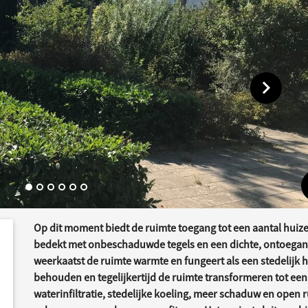
Toon vol
Op dit moment biedt de ruimte toegang tot een aantal huize
dersteund
acties
bedekt met onbeschaduwde tegels en een dichte, ontoegank
weerkaatst de ruimte warmte en fungeert als een stedelijk h
behouden en tegelijkertijd de ruimte transformeren tot een
waterinfiltratie, stedelijke koeling, meer schaduw en open