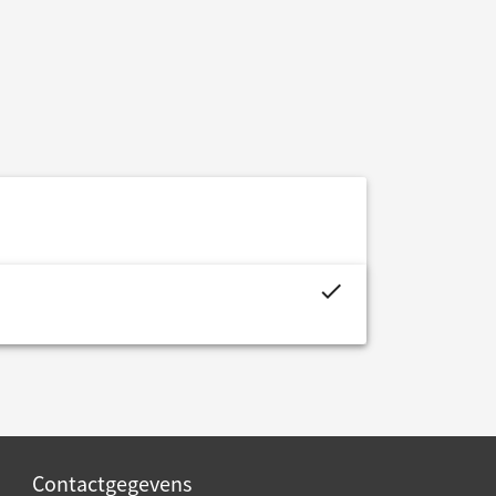
project.budget.fields.is_assigned-alt
Contactgegevens