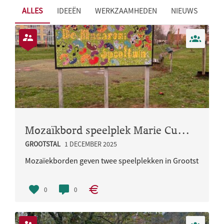
ALLES
IDEEËN
WERKZAAMHEDEN
NIEUWS
Mozaïkbord speelplek Marie Curiestraat
GROOTSTAL
1 DECEMBER 2025
Mozaïekborden geven twee speelplekken in Grootstal meer
Vorig jaar z..
0
0