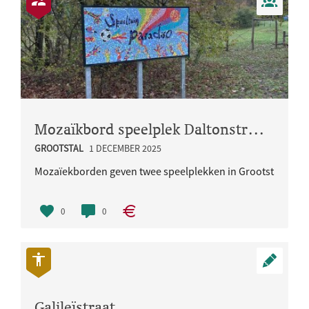
Mozaïkbord speelplek Daltonstraat
GROOTSTAL
1 DECEMBER 2025
Mozaïekborden geven twee speelplekken in Grootstal meer
Vorig jaar z..
0
0
Galileïstraat