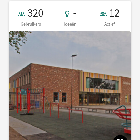
Gebruikers 320
- Ideeën
12 Actief
320
-
12
Gebruikers
Ideeën
Actief