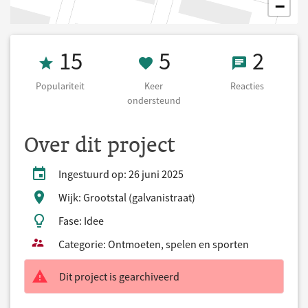
−
Populariteit 15
5 Keer onderst
2 React
15
5
2
Populariteit
Keer
Reacties
ondersteund
Over dit project
Ingestuurd op: 26 juni 2025
Wijk: Grootstal (galvanistraat)
Fase: Idee
Categorie: Ontmoeten, spelen en sporten
Dit project is gearchiveerd