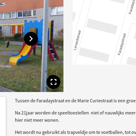
Toon volgende afbeelding
Toon volledige afbe
Tussen de Faradaystraat en de Marie Curiestraat is een groe
dersteund
acties
Na 21jaar worden de speeltoestellen niet of nauwlijks mee
hier niet meer wonen.
Het wordt nu gebruikt als trapveldje om te voetballen, tot 