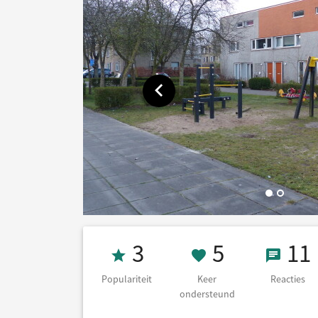
Toon vorige afbeelding
Populariteit 3
5 Keer on
11 Re
3
5
11
Populariteit
Keer
Reacties
ondersteund