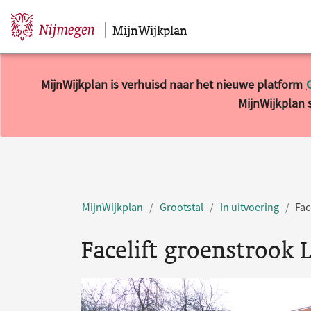
MijnWijkplan
Sla navigatie over
MijnWijkplan is verhuisd naar het nieuwe platform
MijnWijkplan s
MijnWijkplan
Grootstal
In uitvoering
Fac
Facelift groenstrook 