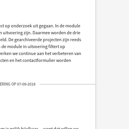
irect op onderzoek uit gegaan. In de module
in uitvoering zijn. Daarmee worden de drie
ld. De gearchiveerde projecten zijn reeds
 de module in uitvoering filtert op
erken we continue aan het verbeteren van
ecten en het contactformulier worden
RING OP 07-09-2018
je gelijk bijelkaar.... want dat willen we