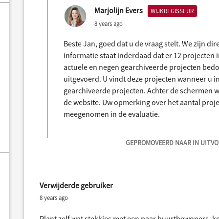
Marjolijn Evers
WIJKREGISSEUR
8 years ago
Beste Jan, goed dat u de vraag stelt. We zijn d
informatie staat inderdaad dat er 12 projecten 
actuele en negen gearchiveerde projecten bedoe
uitgevoerd. U vindt deze projecten wanneer u in
gearchiveerde projecten. Achter de schermen w
de website. Uw opmerking over het aantal proj
meegenomen in de evaluatie.
GEPROMOVEERD NAAR IN UITVOE
Verwijderde gebruiker
8 years ago
Plant zelf wat stekkies met een paar buurtbewoners, kom 