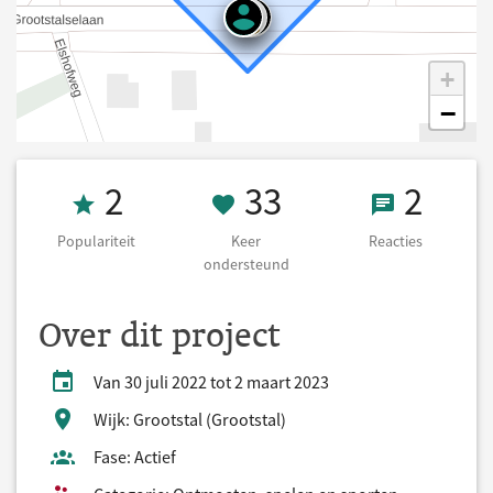
+
−
Populariteit 2
33 Keer onders
2 React
2
33
2
Populariteit
Keer
Reacties
ondersteund
Over dit project
Van 30 juli 2022 tot 2 maart 2023
Wijk: Grootstal (Grootstal)
Fase: Actief