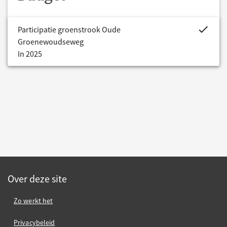
project.bud
Participatie groenstrook Oude
Groenewoudseweg
In 2025
Over deze site
Zo werkt het
Privacybeleid