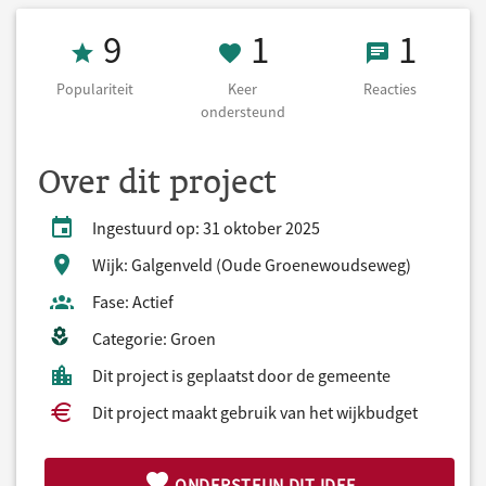
Populariteit 9
1 Keer onderst
1 React
9
1
1
Populariteit
Keer
Reacties
ondersteund
Over dit project
Ingestuurd op: 31 oktober 2025
Wijk: Galgenveld (Oude Groenewoudseweg)
Fase: Actief
Categorie: Groen
Dit project is geplaatst door de gemeente
Dit project maakt gebruik van het wijkbudget
ONDERSTEUN DIT IDEE