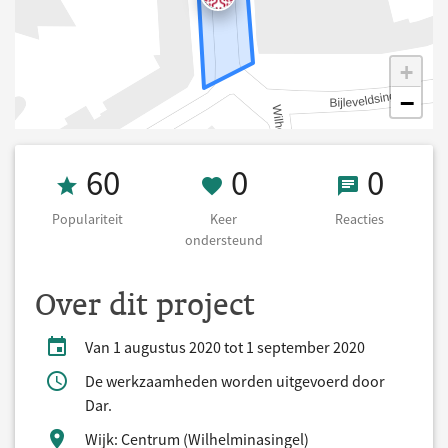
+
−
Populariteit 60
0 Keer onderst
0 React
60
0
0
Populariteit
Keer
Reacties
ondersteund
Over dit project
Van 1 augustus 2020 tot 1 september 2020
De werkzaamheden worden uitgevoerd door
Dar.
Wijk: Centrum (Wilhelminasingel)