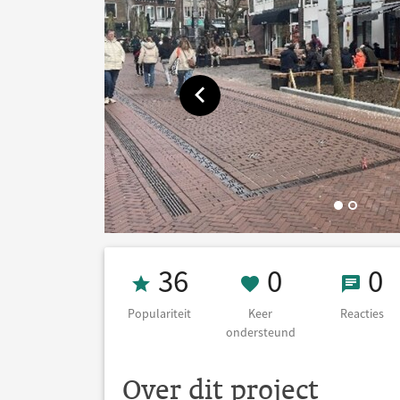
Toon vorige afbeelding
Populariteit 36
0 Keer on
0 Re
36
0
0
Populariteit
Keer
Reacties
ondersteund
Over dit project