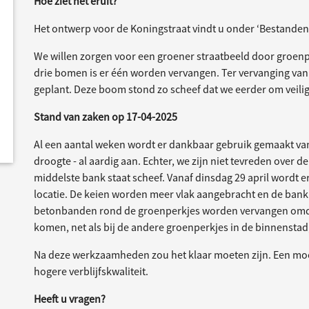
Hoe ziet het eruit?
Het ontwerp voor de Koningstraat vindt u onder ‘Bestanden
We willen zorgen voor een groener straatbeeld door groenp
drie bomen is er één worden vervangen. Ter vervanging v
geplant. Deze boom stond zo scheef dat we eerder om veil
Stand van zaken op 17-04-2025
Al een aantal weken wordt er dankbaar gebruik gemaakt van
droogte - al aardig aan. Echter, we zijn niet tevreden over 
middelste bank staat scheef. Vanaf dinsdag 29 april wordt 
locatie. De keien worden meer vlak aangebracht en de bank
betonbanden rond de groenperkjes worden vervangen omdat 
komen, net als bij de andere groenperkjes in de binnensta
Na deze werkzaamheden zou het klaar moeten zijn. Een moo
hogere verblijfskwaliteit.
Heeft u vragen?