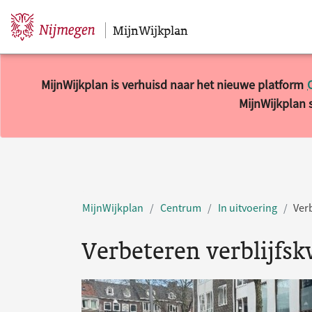
MijnWijkplan
Sla navigatie over
MijnWijkplan is verhuisd naar het nieuwe platform
MijnWijkplan s
MijnWijkplan
Centrum
In uitvoering
Verb
Verbeteren verblijfsk