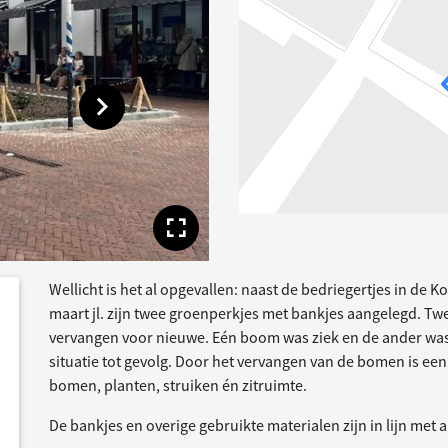
Toon volgende afbeelding
Toon volledige afbe
Wellicht is het al opgevallen: naast de bedriegertjes in de K
dersteund
acties
maart jl. zijn twee groenperkjes met bankjes aangelegd. Tw
vervangen voor nieuwe. Eén boom was ziek en de ander was 
situatie tot gevolg. Door het vervangen van de bomen is e
bomen, planten, struiken én zitruimte.
De bankjes en overige gebruikte materialen zijn in lijn met