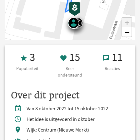
+
−
Populariteit 3
15 Keer onders
11 React
3
15
11
Populariteit
Keer
Reacties
ondersteund
Over dit project
Van 8 oktober 2022 tot 15 oktober 2022
Het idee is uitgevoerd in oktober
Wijk: Centrum (Nieuwe Markt)