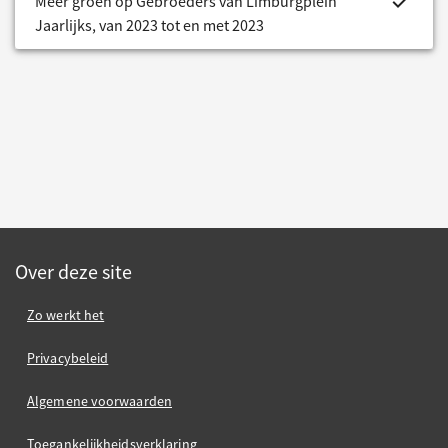
project.bud
Meer groen op Gebroeders van Limburgplein
Jaarlijks, van 2023 tot en met 2023
Over deze site
Zo werkt het
Privacybeleid
Algemene voorwaarden
Toegankelijkheidsverklaring