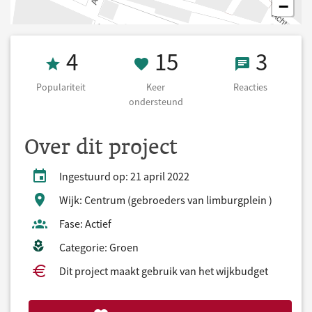
−
Populariteit 4
15 Keer onders
3 React
4
15
3
Populariteit
Keer
Reacties
ondersteund
Over dit project
Ingestuurd op: 21 april 2022
Wijk: Centrum (gebroeders van limburgplein )
Fase: Actief
Categorie: Groen
Dit project maakt gebruik van het wijkbudget