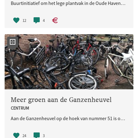
Buurtinitiatief om het lege plantvak in de Oude Havenstraat nog in het voorjaar te gaan beplanten, in plaats van mogelijk oktober of zelfs later. Zo zou de boom ook eerder geplaatst kunnen worden.
12
4
Meer groen aan de Ganzenheuvel
CENTRUM
Aan de Ganzenheuvel op de hoek van nummer 51 is op dit moment een fietsparkeerplek. Deze willen we graag vervangen door bloembakken of groenvakken om zo het straatbeeld te verfraaien. Er komen elk jaar veel toeristen langs deze locatie (Kitty de Wijzeplaats)&nbs
24
3