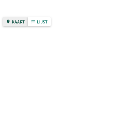
KAART
LIJST
Gemeente Nijmegen
Over deze site
Zo werkt het
Privacybeleid
Algemene voorwaarden
Toegankelijkheidsverklaring
Sitemap