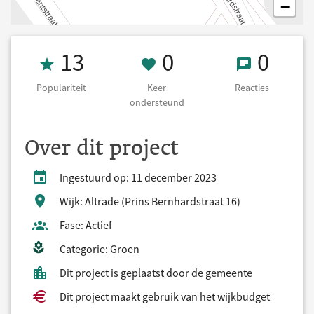
−
Populariteit 13
0 Keer onderst
0 React
13
0
0
Populariteit
Keer
Reacties
ondersteund
Over dit project
Ingestuurd op: 11 december 2023
Wijk: Altrade (Prins Bernhardstraat 16)
Fase: Actief
Categorie: Groen
Dit project is geplaatst door de gemeente
Dit project maakt gebruik van het wijkbudget