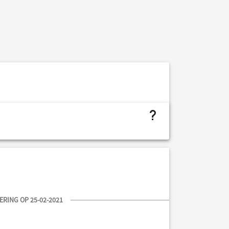
project.budget.fields.is not assigned
RING OP 25-02-2021