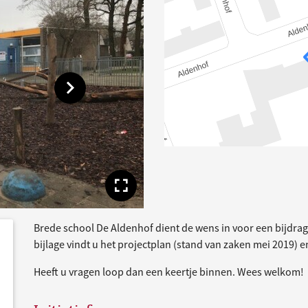
Toon volgende afbeelding
Toon volledige afbe
Brede school De Aldenhof dient de wens in voor een bijdrag
dersteund
acties
bijlage vindt u het projectplan (stand van zaken mei 2019) 
Heeft u vragen loop dan een keertje binnen. Wees welkom!