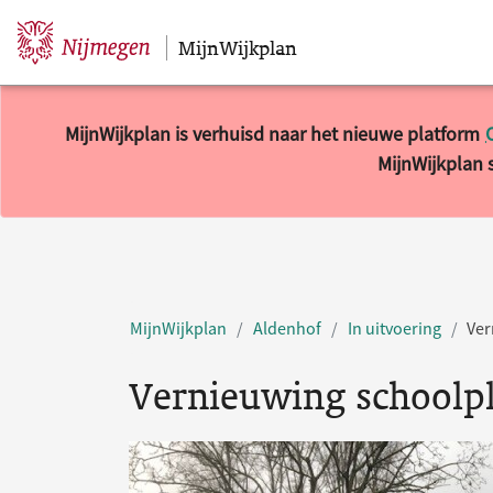
MijnWijkplan
Sla navigatie over
MijnWijkplan is verhuisd naar het nieuwe platform
MijnWijkplan s
MijnWijkplan
Aldenhof
In uitvoering
Ver
Vernieuwing schoolpl