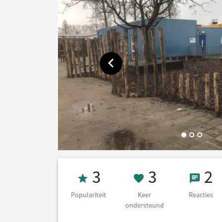
Toon vorige afbeelding
Populariteit 3
3 Keer on
2 Re
3
3
2
Populariteit
Keer
Reacties
ondersteund