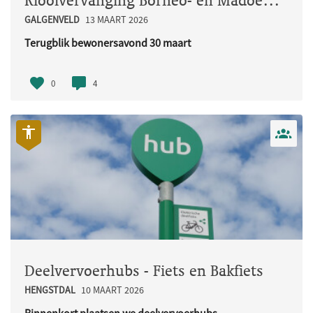
Rioolvervanging Borneo- en Madoerastraat
GALGENVELD
13 MAART 2026
Terugblik bewonersavond 30 maart
Op maandag 30 maart organiseerden w..
0
4
Deelvervoerhubs - Fiets en Bakfiets
HENGSTDAL
10 MAART 2026