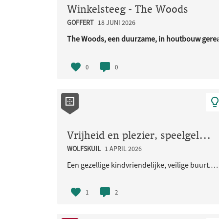
Winkelsteeg - The Woods
GOFFERT
18 JUNI 2026
The Woods, een duurzame, in houtbouw gerea
URL..
0
0
Vrijheid en plezier, speelgelegenheid voor de kinderen en iedereen
WOLFSKUIL
1 APRIL 2026
Een gezellige kindvriendelijke, veilige buurt. Met veel groen en natuurlijke speelaangelegenheden...
1
2