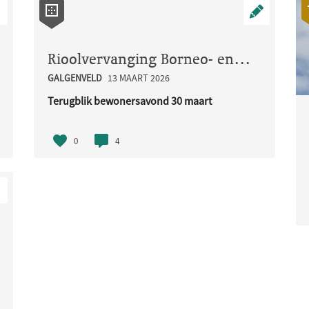
Rioolvervanging Borneo- en Madoerastraat
GALGENVELD
13 MAART 2026
r een jeu de boulesbaan, dit zou een mooie plek ..
Terugblik bewonersavond 30 maart
Op maandag 30 maart organiseerden w..
0
4