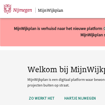
MijnWijkplan
Sla navigatie over
MijnWijkplan is verhuisd naar het nieuwe platform
MijnWijkplan s
10 resultaten gevonden.
Welkom bij MijnWijk
MijnWijkplan is een digitaal platform waar bewo
projecten buiten op straat.
ZO WERKT HET
HARTJE NIJMEGEN