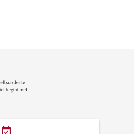
efbaarder te
tief begint met