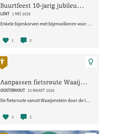
Buurtfeest 10-jarig jubileum Woongemeenschap Eikpunt
LENT
1 MEI 2026
 in de Burchtstraat in N..
Enkele bijenkorven met bijenvolkeren voor de in sept. 2026 jubilerende Ecologische Woongemeenschap..
1
0
Aanpassen fietsroute Waaijenstein - Imbrexstraat - Terralaan inclusief oversteek busbaan
OOSTERHOUT
25 MAART 2026
De fietsroute vanuit Waaijenstein door de Imbrexstraat naar de Terralaan/busbaan is onduidelijk en..
3
2