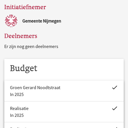
Initiatiefnemer
Gemeente Nijmegen
Deelnemers
Er zijn nog geen deelnemers
Budget
project.bud
Groen Gerard Noodtstraat
In 2025
project.bud
Realisatie
In 2025