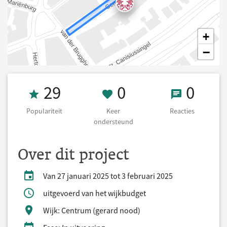
+
−
Populariteit 29
0 Keer onderst
0 React
29
0
0
Populariteit
Keer
Reacties
ondersteund
Over dit project
Van 27 januari 2025 tot 3 februari 2025
uitgevoerd van het wijkbudget
Wijk: Centrum (gerard nood)