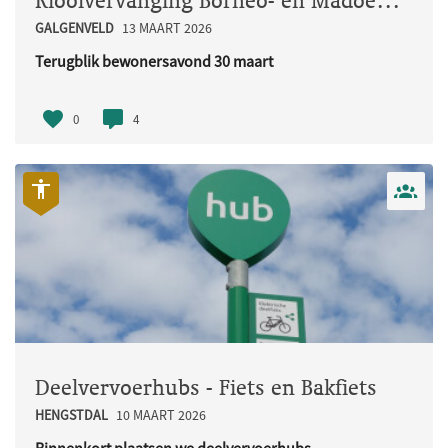
Rioolvervanging Borneo- en Madoerastraat
GALGENVELD
13 MAART 2026
Terugblik bewonersavond 30 maart
Op maandag 30 maart organiseerden w..
0
4
Deelvervoerhubs - Fiets en Bakfiets
HENGSTDAL
10 MAART 2026