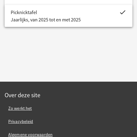
project.bud
Picknicktafel
Jaarlijks, van 2025 tot en met 2025
Over deze site
Zo werkt het
Privacybeleid
Algemene voorwaarden