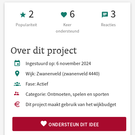
Populariteit 2
6 Keer onderst
3 React
2
6
3
Populariteit
Keer
Reacties
ondersteund
Over dit project
Ingestuurd op: 6 november 2024
Wijk: Zwanenveld (zwanenveld 4440)
Fase: Actief
Categorie: Ontmoeten, spelen en sporten
Dit project maakt gebruik van het wijkbudget
ONDERSTEUN DIT IDEE