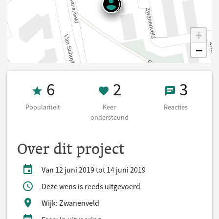
+
−
Populariteit 6
2 Keer onderst
3 React
6
2
3
Populariteit
Keer
Reacties
ondersteund
Over dit project
Van 12 juni 2019 tot 14 juni 2019
Deze wens is reeds uitgevoerd
Wijk: Zwanenveld