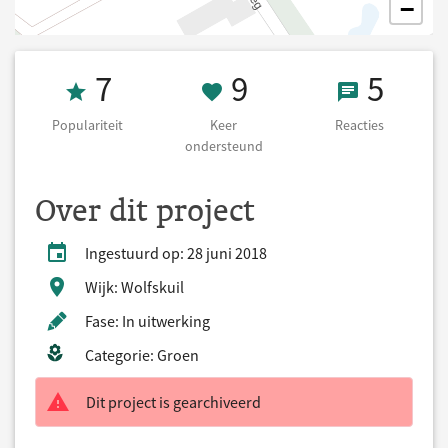
−
Populariteit 7
9 Keer onderst
5 React
7
9
5
Populariteit
Keer
Reacties
ondersteund
Over dit project
Ingestuurd op: 28 juni 2018
Wijk: Wolfskuil
Fase: In uitwerking
Categorie: Groen
Dit project is gearchiveerd