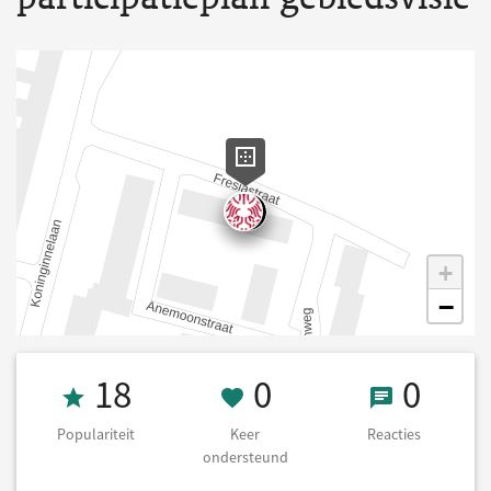
+
−
Populariteit 18
0 Keer onderst
0 React
18
0
0
Populariteit
Keer
Reacties
ondersteund