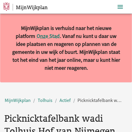
MijnWijkplan
Sla navigatie over
MijnWijkplan is verhuisd naar het nieuwe
platform
Onze Stad
. Vanaf nu kunt u daar uw
idee plaatsen en reageren op plannen van de
gemeente in uw wijk of buurt. MijnWijkplan staat
tot het eind van het jaar online, maar u kunt hier
niet meer reageren.
MijnWijkplan
Tolhuis
Actief
Picknicktafelbank wadi Tolhuis Hof van Nijmegen
Picknicktafelbank wadi
Tolhuis Hof van Nijmegen