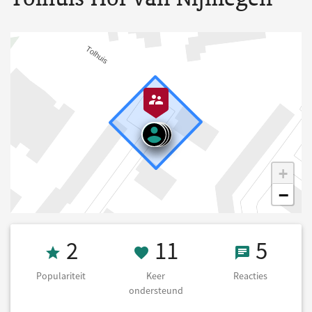
+
−
Populariteit 2
11 Keer onders
5 React
2
11
5
Populariteit
Keer
Reacties
ondersteund