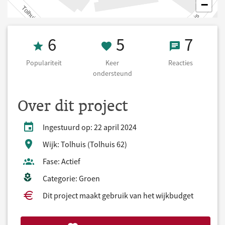
−
Populariteit 6
5 Keer onderst
7 React
6
5
7
Populariteit
Keer
Reacties
ondersteund
Over dit project
Ingestuurd op: 22 april 2024
Wijk: Tolhuis (Tolhuis 62)
Fase: Actief
Categorie: Groen
Dit project maakt gebruik van het wijkbudget