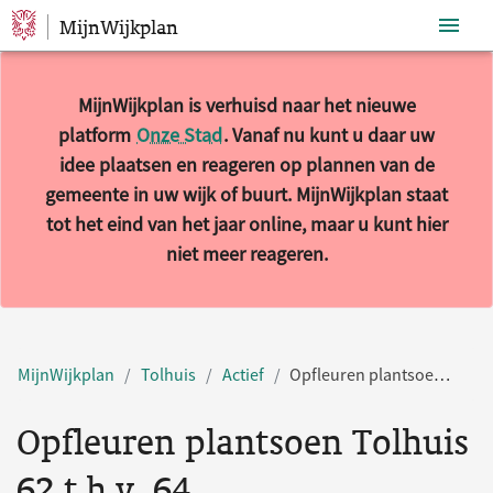
MijnWijkplan
Sla navigatie over
MijnWijkplan is verhuisd naar het nieuwe
platform
Onze Stad
. Vanaf nu kunt u daar uw
idee plaatsen en reageren op plannen van de
gemeente in uw wijk of buurt. MijnWijkplan staat
tot het eind van het jaar online, maar u kunt hier
niet meer reageren.
MijnWijkplan
Tolhuis
Actief
Opfleuren plantsoen Tolhuis 62 t.h.v. 64
Opfleuren plantsoen Tolhuis
62 t.h.v. 64