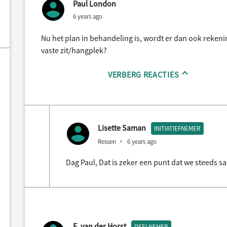
Paul London
6 years ago
Nu het plan in behandeling is, wordt er dan ook reke
vaste zit/hangplek?
VERBERG REACTIES
Lisette Saman
INITIATIEFNEMER
Ressen
6 years ago
Dag Paul, Dat is zeker een punt dat we steeds 
E. van der Horst
DEELNEMER