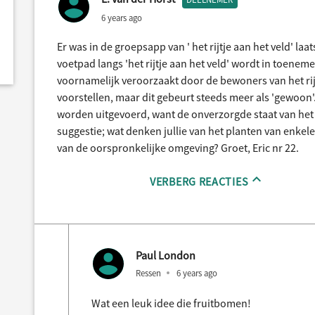
6 years ago
Er was in de groepsapp van ' het rijtje aan het veld' laat
voetpad langs 'het rijtje aan het veld' wordt in toene
voornamelijk veroorzaakt door de bewoners van het rijtj
voorstellen, maar dit gebeurt steeds meer als 'gewoon
worden uitgevoerd, want de onverzorgde staat van het v
suggestie; wat denken jullie van het planten van enkel
van de oorspronkelijke omgeving? Groet, Eric nr 22.
VERBERG REACTIES
Paul London
Ressen
6 years ago
Wat een leuk idee die fruitbomen!