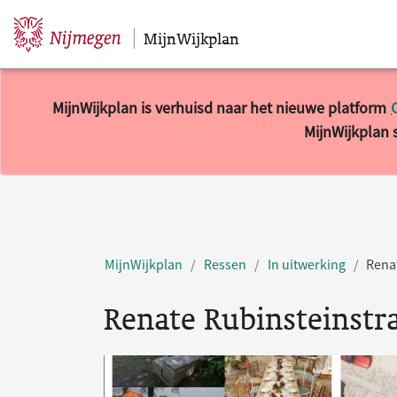
MijnWijkplan
Sla navigatie over
MijnWijkplan is verhuisd naar het nieuwe platform
MijnWijkplan s
MijnWijkplan
Ressen
In uitwerking
Renat
Renate Rubinsteinstr