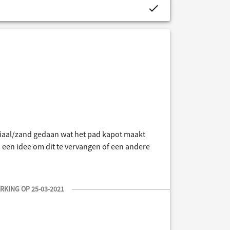
project.budget.fields.is_assigned-alt
teriaal/zand gedaan wat het pad kapot maakt
 een idee om dit te vervangen of een andere
KING OP 25-03-2021