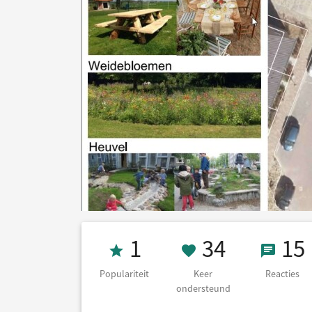
Populariteit 1
34 Keer on
15 Re
1
34
15
Populariteit
Keer
Reacties
ondersteund