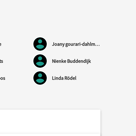
e
Joany gourari-dahlmans
ts
Nienke Buddendijk
bos
Linda Rödel