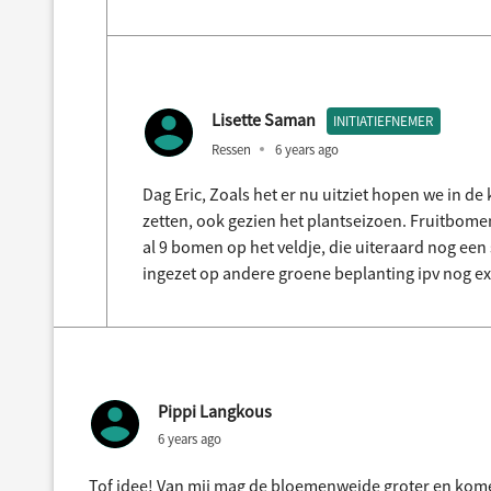
Lisette Saman
INITIATIEFNEMER
Ressen
6 years ago
Dag Eric, Zoals het er nu uitziet hopen we in
zetten, ook gezien het plantseizoen. Fruitbom
al 9 bomen op het veldje, die uiteraard nog ee
ingezet op andere groene beplanting ipv nog ex
Pippi Langkous
6 years ago
Tof idee! Van mij mag de bloemenweide groter en komen