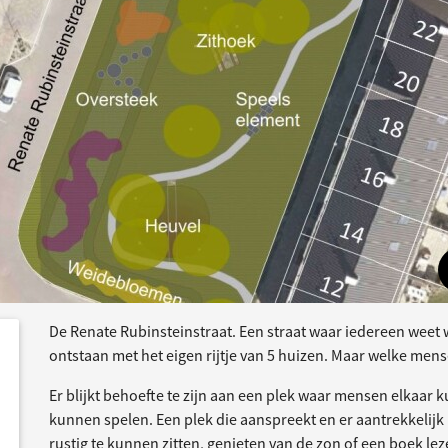
De Renate Rubinsteinstraat. Een straat waar iedereen weet w
dersteund
acties
ontstaan met het eigen rijtje van 5 huizen. Maar welke men
Er blijkt behoefte te zijn aan een plek waar mensen elkaar
kunnen spelen. Een plek die aanspreekt en er aantrekkelijk 
rustig te kunnen zitten, genieten van de zon of een boek le