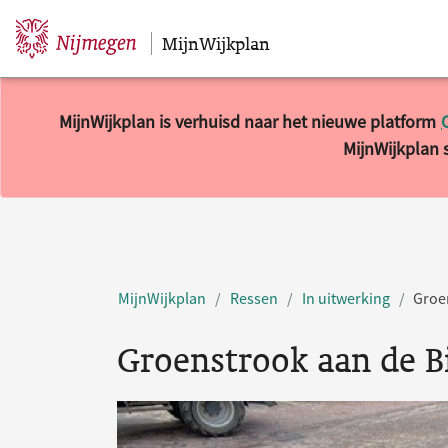
MijnWijkplan
Sla navigatie over
MijnWijkplan is verhuisd naar het nieuwe platform
MijnWijkplan s
MijnWijkplan
Ressen
In uitwerking
Groen
Groenstrook aan de Bi