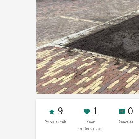
Populariteit 9
1 Keer on
0 Re
9
1
0
Populariteit
Keer
Reacties
ondersteund