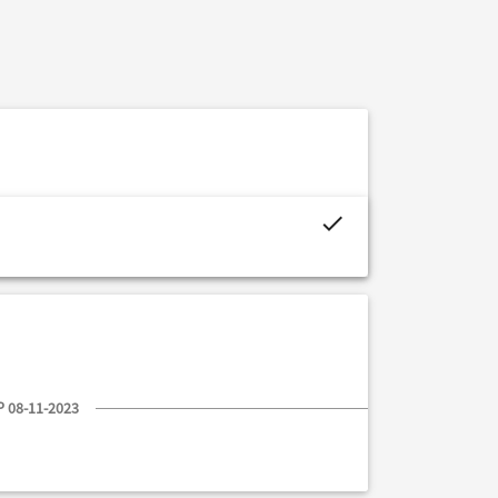
project.budget.fields.is_assigned-alt
 08-11-2023