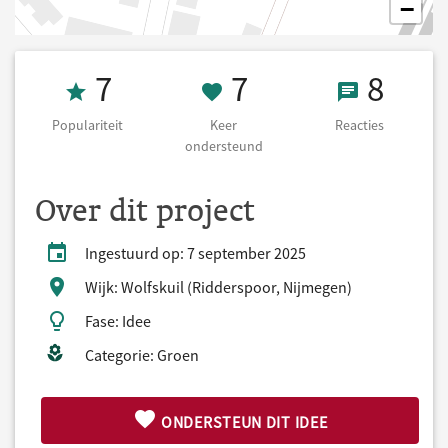
−
Populariteit 7
7 Keer onderst
8 React
7
7
8
Populariteit
Keer
Reacties
ondersteund
Over dit project
Ingestuurd op: 7 september 2025
Wijk: Wolfskuil (Ridderspoor, Nijmegen)
Fase: Idee
Categorie: Groen
ONDERSTEUN DIT IDEE