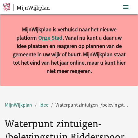
MijnWijkplan
Sla navigatie over
MijnWijkplan is verhuisd naar het nieuwe
platform
Onze Stad
. Vanaf nu kunt u daar uw
idee plaatsen en reageren op plannen van de
gemeente in uw wijk of buurt. MijnWijkplan staat
tot het eind van het jaar online, maar u kunt hier
niet meer reageren.
MijnWijkplan
Idee
Waterpunt zintuigen- /belevingstuin Ridderspoor
Waterpunt zintuigen-
/belevingstuin Ridderspoor