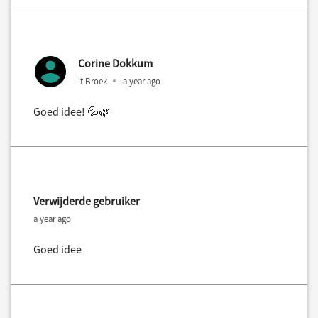
Corine Dokkum
't Broek
a year ago
Goed idee! 💦🌿
Verwijderde gebruiker
a year ago
Goed idee