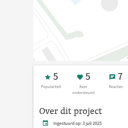
Populariteit 5
5 Keer on
7 Re
5
5
7
Populariteit
Keer
Reacties
ondersteund
Over dit project
Ingestuurd op: 3 juli 2025