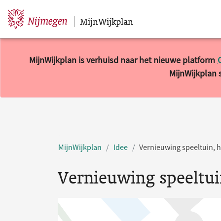
MijnWijkplan
Sla navigatie over
MijnWijkplan is verhuisd naar het nieuwe platform
MijnWijkplan s
MijnWijkplan
Idee
Vernieuwing speeltuin, 
Vernieuwing speeltui