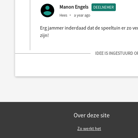
Manon Engels
DEELNEMER
Hees
a year ago
Erg jammer inderdaad dat de speeltuin er zo ver
zijn!
IDEE IS INGESTUURD OP
Over deze site
Zo werkt het