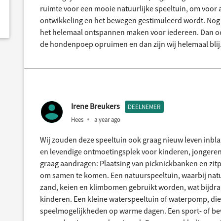
ruimte voor een mooie natuurlijke speeltuin, om voor al
ontwikkeling en het bewegen gestimuleerd wordt. Nog 
het helemaal ontspannen maken voor iedereen. Dan o
de hondenpoep opruimen en dan zijn wij helemaal blij
Irene Breukers
DEELNEMER
Hees
a year ago
Wij zouden deze speeltuin ook graag nieuw leven inbl
en levendige ontmoetingsplek voor kinderen, jongere
graag aandragen: Plaatsing van picknickbanken en zit
om samen te komen. Een natuurspeeltuin, waarbij nat
zand, keien en klimbomen gebruikt worden, wat bijdra
kinderen. Een kleine waterspeeltuin of waterpomp, die
speelmogelijkheden op warme dagen. Een sport- of bew