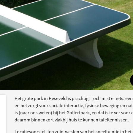
Het grote park in Heseveld is prachtig! Toch mist er iets: ee
dersteund
acties
en het zorgt voor sociale interactie, fysieke beweging en natu
is (naar ons weten) bij het Goffertpark, en dat is te ver vo
daarom binnenkort vlakbij huis te kunnen tafeltennissen.
Locatievoorstel: ten zuid-westen van het speeltuintje in h