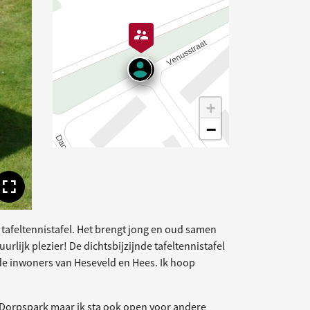
+
−
Toon volledige afbeelding
n tafeltennistafel. Het brengt jong en oud samen
urlijk plezier! De dichtsbijzijnde tafeltennistafel
or de inwoners van Heseveld en Hees. Ik hoop
et Dorpspark maar ik sta ook open voor andere