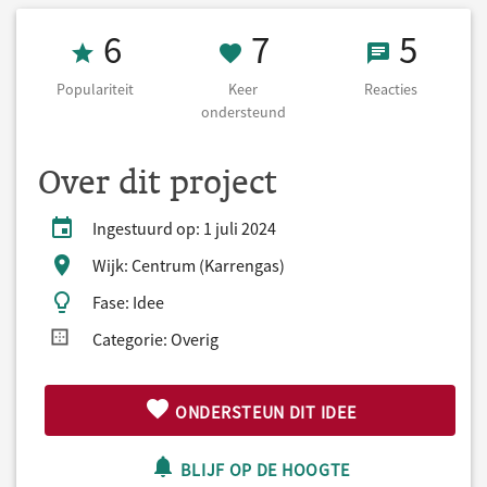
Populariteit 6
7 Keer onderst
5 React
6
7
5
Populariteit
Keer
Reacties
ondersteund
Over dit project
Ingestuurd op: 1 juli 2024
Wijk: Centrum (Karrengas)
Fase: Idee
Categorie: Overig
ONDERSTEUN DIT IDEE
BLIJF OP DE HOOGTE