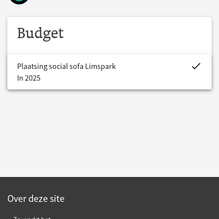
Budget
project.bud
Plaatsing social sofa Limspark
In 2025
Over deze site