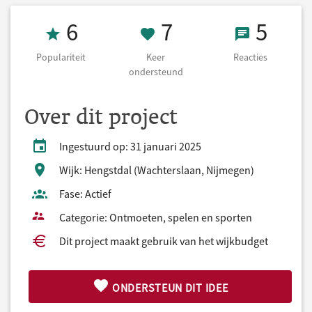
Populariteit 6
7 Keer onderst
5 React
6
7
5
Populariteit
Keer
Reacties
ondersteund
Over dit project
Ingestuurd op: 31 januari 2025
Wijk: Hengstdal (Wachterslaan, Nijmegen)
Fase: Actief
Categorie: Ontmoeten, spelen en sporten
Dit project maakt gebruik van het wijkbudget
ONDERSTEUN DIT IDEE