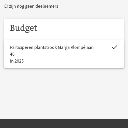
Er zijn nog geen deelnemers
Budget
project.bud
Participeren plantstrook Marga Klompélaan
46
In 2025