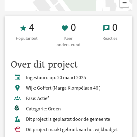
−
Populariteit 4
0 Keer onderst
0 React
4
0
0
Populariteit
Keer
Reacties
ondersteund
Over dit project
Ingestuurd op: 20 maart 2025
Wijk: Goffert (Marga Klompélaan 46 )
Fase: Actief
Categorie: Groen
Dit project is geplaatst door de gemeente
Dit project maakt gebruik van het wijkbudget