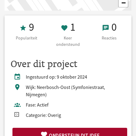
−
Populariteit 9
1 Keer onderst
0 React
9
1
0
Populariteit
Keer
Reacties
ondersteund
Over dit project
Ingestuurd op: 9 oktober 2024
Wijk: Neerbosch-Oost (Symfoniestraat,
Nijmegen)
Fase: Actief
Categorie: Overig
ONDERSTEUN DIT IDEE