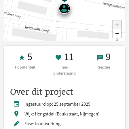
+
−
Populariteit 5
11 Keer onders
9 React
5
11
9
Populariteit
Keer
Reacties
ondersteund
Over dit project
Ingestuurd op: 25 september 2025
Wijk: Hengstdal (Beukstraat, Nijmegen)
Fase: In uitwerking