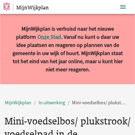
MijnWijkplan
Sla navigatie over
MijnWijkplan is verhuisd naar het nieuwe
platform
Onze Stad
. Vanaf nu kunt u daar uw
idee plaatsen en reageren op plannen van de
gemeente in uw wijk of buurt. MijnWijkplan staat
tot het eind van het jaar online, maar u kunt hier
niet meer reageren.
MijnWijkplan
In uitwerking
Mini-voedselbos/ plukstrook/ voedselpad in de Bomenbuurt
Mini-voedselbos/ plukstrook/
voedselpad in de