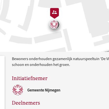
Bewoners onderhouden gezamenlijk natuurspeeltuin 'De Vie
dersteund
acties
schoon en onderhouden het groen.
Initiatiefnemer
Gemeente Nijmegen
Deelnemers