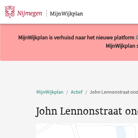
MijnWijkplan
Sla navigatie over
MijnWijkplan is verhuisd naar het nieuwe platform
MijnWijkplan s
MijnWijkplan
Actief
John Lennonstraat ond
John Lennonstraat on