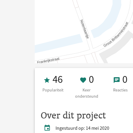
Populariteit 46
0 Keer on
0 Re
46
0
0
Populariteit
Keer
Reacties
ondersteund
Over dit project
Ingestuurd op: 14 mei 2020