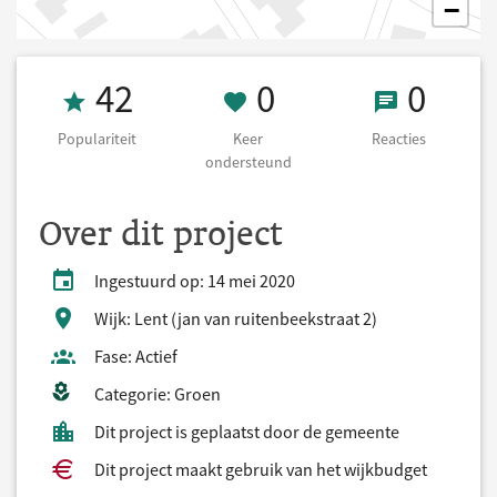
−
Populariteit 42
0 Keer onderst
0 React
42
0
0
Populariteit
Keer
Reacties
ondersteund
Over dit project
Ingestuurd op: 14 mei 2020
Wijk: Lent (jan van ruitenbeekstraat 2)
Fase: Actief
Categorie: Groen
Dit project is geplaatst door de gemeente
Dit project maakt gebruik van het wijkbudget