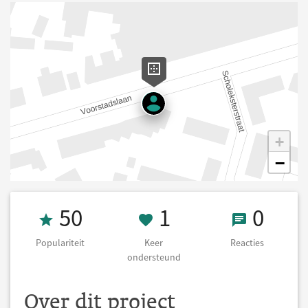
+
−
Populariteit 50
1 Keer onderst
0 React
50
1
0
Populariteit
Keer
Reacties
ondersteund
Over dit project