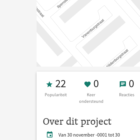
Populariteit 22
0 Keer on
0 Re
22
0
0
Populariteit
Keer
Reacties
ondersteund
Over dit project
Van 30 november -0001 tot 30