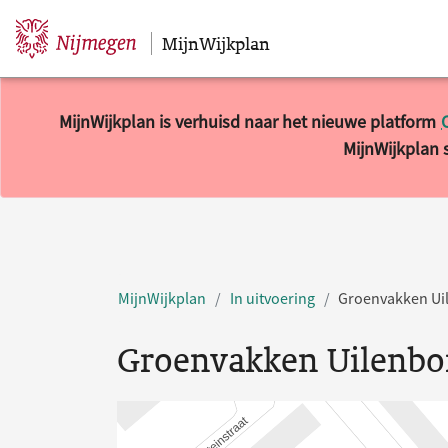
MijnWijkplan
Sla navigatie over
MijnWijkplan is verhuisd naar het nieuwe platform
MijnWijkplan s
MijnWijkplan
In uitvoering
Groenvakken Ui
Groenvakken Uilenbo